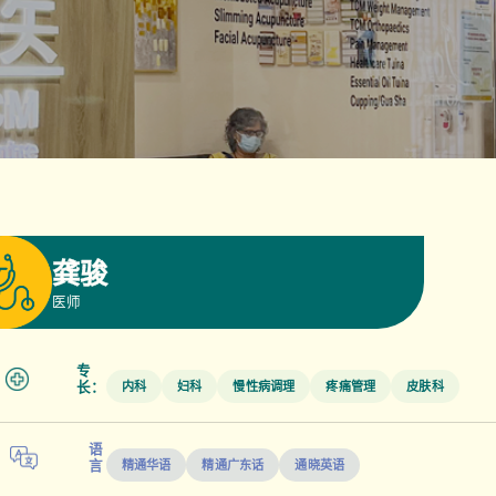
龚骏
医师
专
内科
妇科
慢性病调理
疼痛管理
皮肤科
长：
语
精通华语
精通广东话
通晓英语
言