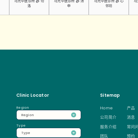
马光中医诊所 @ 勿
马光中医诊所 @ 汤
马光中医诊所 @ 心
马
洛
申
邻坊
Clinic Locator
Sitemap
Region
Home
产品
Region
公司简介
消息
Type
服务介绍
常问
Type
团队
预约