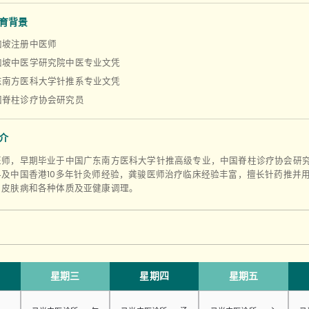
育背景
加坡注册中医师
加坡中医学研究院中医专业文凭
东南方医科大学针推系专业文凭
国脊柱诊疗协会研究员
介
医师，早期毕业于中国广东南方医科大学针推高级专业，中国脊柱诊疗协会研
科及中国香港10多年针灸师经验，龚骏医师治疗临床经验丰富，擅长针药推并
，皮肤病和各种体质及亚健康调理。
星期三
星期四
星期五