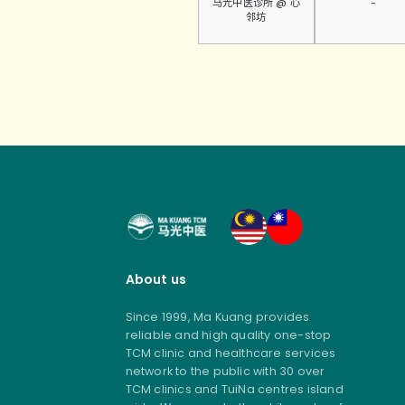
马光中医诊所 @ 心
-
邻坊
About us
Since 1999, Ma Kuang provides
reliable and high quality one-stop
TCM clinic and healthcare services
network to the public with 30 over
TCM clinics and TuiNa centres island