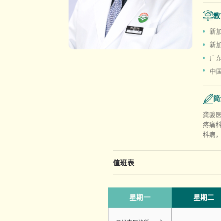
教
新
新
广
中
简
龚骏
疼痛
科病
值班表
星期一
星期二