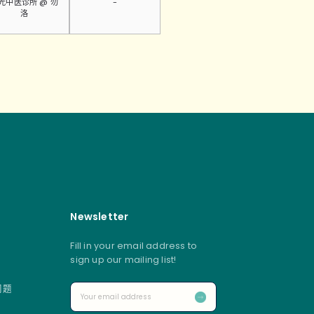
光中医诊所 @ 勿
-
洛
Newsletter
Fill in your email address to
sign up our mailing list!
问题