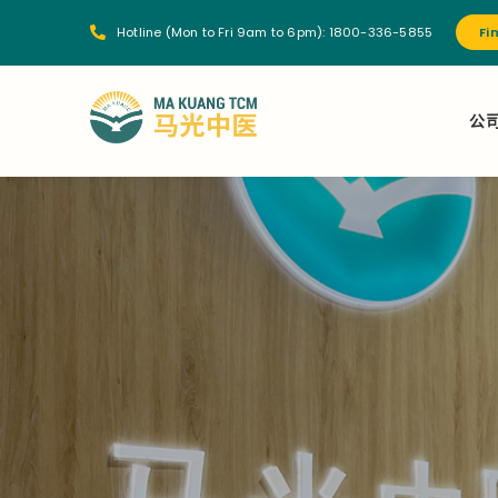
Hotline (Mon to Fri 9am to 6pm):
1800-336-5855
Fi
公