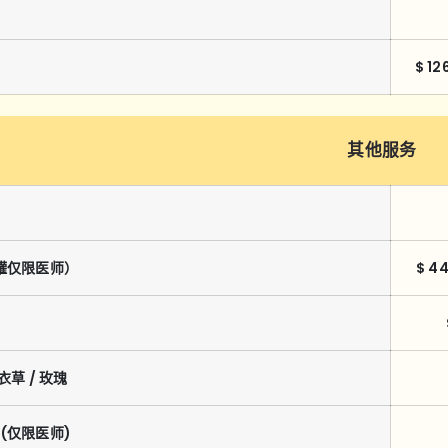
$ 12
其他服务
火罐仅限医师）
$ 44
衣草 / 玫瑰
(仅限医师)