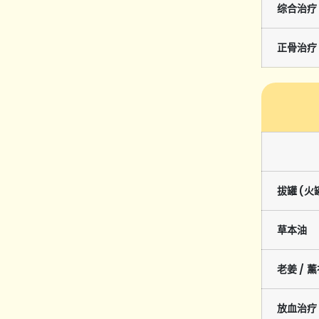
综合治疗
正骨治疗
拔罐 (
草本油
老姜 / 薰
放血治疗 