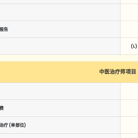
报告
(L)
中医治疗师项目
费
治疗 (单部位)