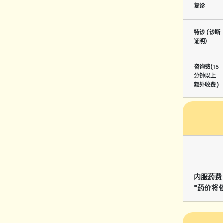
复诊
特诊 (诊断
证明）
咨询费(15
分钟以上
额外收费)
内服药费
*药价将