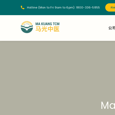
Hotline (Mon to Fri 9am to 6pm):
1800-336-5855
Fi
公
Ma