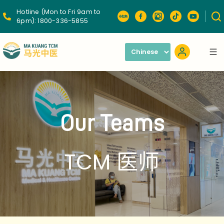
Hotline (Mon to Fri 9am to
6pm):
1800-336-5855
Our Teams
TCM 医师