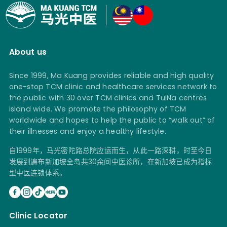
About us
Since 1999, Ma Kuang provides reliable and high quality
one-stop TCM clinic and healthcare services network to
the public with 30 over TCM clinics and TuiNa centres
island wide. We promote the philosophy of TCM
worldwide and hopes to help the public to “walk out” of
their illnesses and enjoy a healthy lifestyle.
自1999年，马光密陀路总院应运而生，从此一路深耕，时至今日
发展到遍布新加坡全岛共30余间中医诊所，在新加坡已成为指标
型中医连锁体系。
Clinic Locator