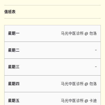
值班表
星
星
星
星
星
星
星
马光中医诊所 @ 勿洛
期
期
期
期
期
期
期
一
二
三
四
五
六
天
-
-
马光中医诊所 @ 勿洛
马光中医诊所 @ 卡迪