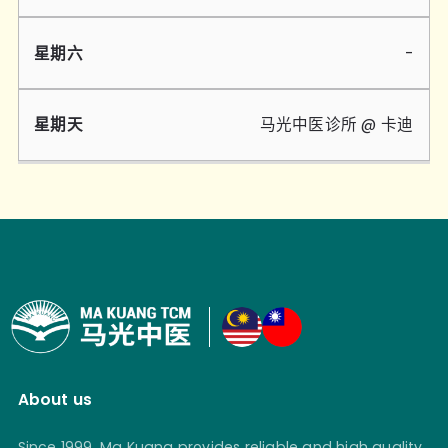
-
马光中医诊所 @ 卡迪
About us
Since 1999, Ma Kuang provides reliable and high quality