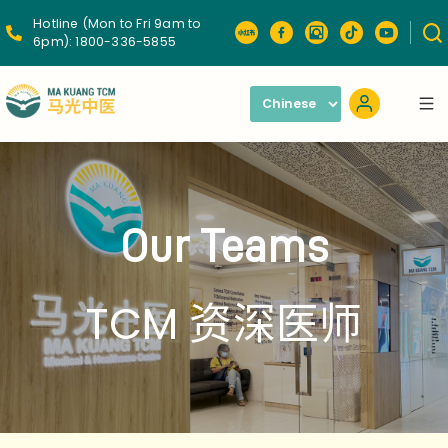
Hotline (Mon to Fri 9am to
6pm):
1800-336-5855
Our Teams
TCM 资深医师