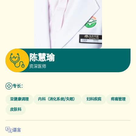
陈慧瑜
资深医师
专长：
亚健康调理
内科（消化系统/失眠）
妇科疾病
疼痛管理
皮肤科
语言