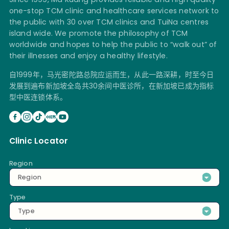
one-stop TCM clinic and healthcare services network to
the public with 30 over TCM clinics and TuiNa centres
island wide. We promote the philosophy of TCM
worldwide and hopes to help the public to “walk out” of
their illnesses and enjoy a healthy lifestyle.
自1999年，马光密陀路总院应运而生，从此一路深耕，时至今日
发展到遍布新加坡全岛共30余间中医诊所，在新加坡已成为指标
型中医连锁体系。
Clinic Locator
Region
Region
Type
Type