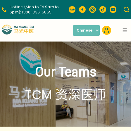
Hotline (Mon to Fri 9am to
6pm):
1800-336-5855
Our Teams
TCM 资深医师