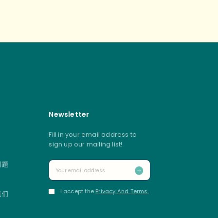
Newsletter
Fill in your email address to
sign up our mailing list!
问题
I accept the
Privacy And Terms.
我们