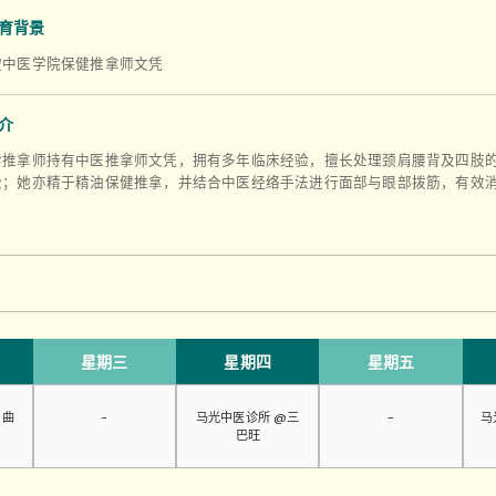
育背景
坡中医学院保健推拿师文凭
介
珍推拿师持有中医推拿师文凭，拥有多年临床经验，擅长处理颈肩腰背及四肢
松；她亦精于精油保健推拿，并结合中医经络手法进行面部与眼部拨筋，有效
星期三
星期四
星期五
 曲
-
马光中医诊所 @三
-
马
巴旺