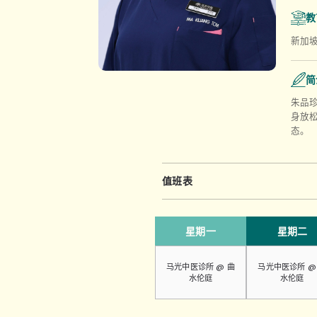
教
新加
简
朱品
身放
态。
值班表
星期一
星期二
马光中医诊所 @ 曲
马光中医诊所 @
水伦庭
水伦庭