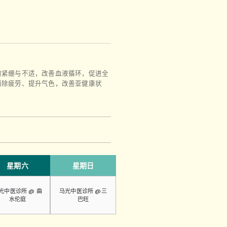
的紧绷与不适，改善血液循环，促进全
消除疲劳、提升气色，改善亚健康状
星期六
星期日
光中医诊所 @ 曲
马光中医诊所 @三
水伦庭
巴旺