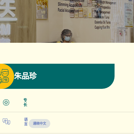
朱品珍
专
长
语
通晓中文
言