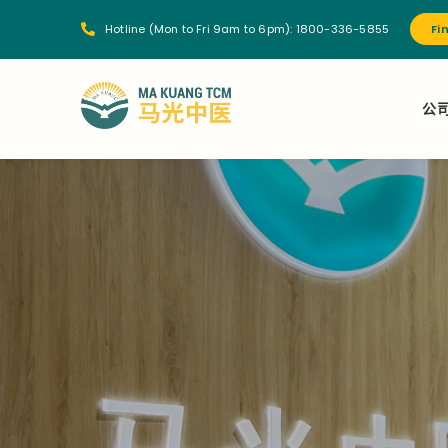
Hotline (Mon to Fri 9am to 6pm):
1800-336-5855
Fi
公