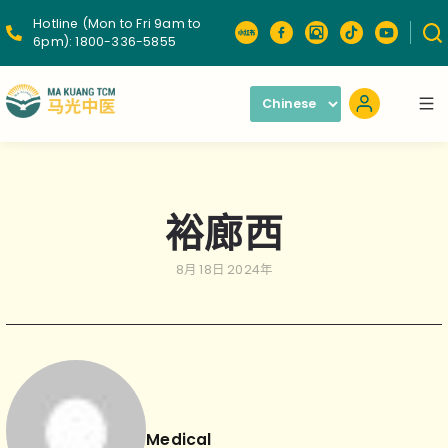
Hotline (Mon to Fri 9am to
6pm):
1800-336-5855
裕廊西
8月 18日 2024年
Medical