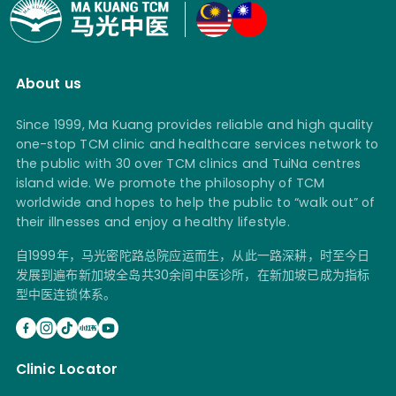
About us
Since 1999, Ma Kuang provides reliable and high quality
one-stop TCM clinic and healthcare services network to
the public with 30 over TCM clinics and TuiNa centres
island wide. We promote the philosophy of TCM
worldwide and hopes to help the public to “walk out” of
their illnesses and enjoy a healthy lifestyle.
自1999年，马光密陀路总院应运而生，从此一路深耕，时至今日
发展到遍布新加坡全岛共30余间中医诊所，在新加坡已成为指标
型中医连锁体系。
Clinic Locator