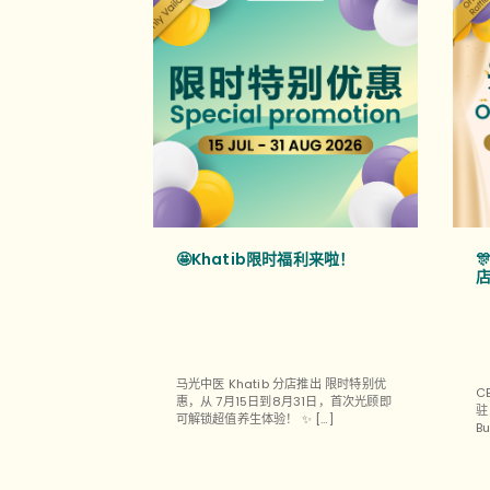
🤩Khatib限时福利来啦！

店
马光中医 Khatib 分店推出 限时特别优
C
惠，从 7月15日到8月31日，首次光顾即
驻 
可解锁超值养生体验！ ✨ […]
Bu