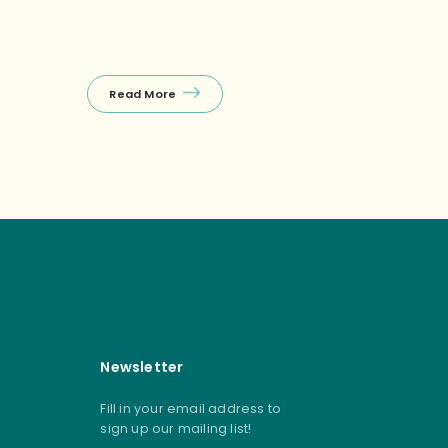
Read More
Read Mor
Newsletter
Fill in your email address to
sign up our mailing list!