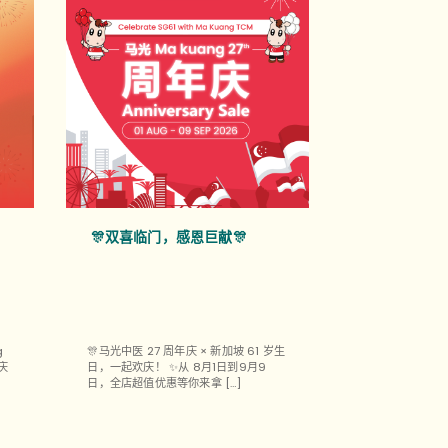
🎊双喜临门，感恩巨献🎊
马光中医 Raff
店，即将盛大
g
🎊马光中医 27 周年庆 × 新加坡 61 岁生
亲爱的顾客朋友们
国庆
日，一起欢庆！ ✨从 8月1日到9月9
情宣布，马光中
日，全店超值优惠等你来拿 […]
务区（CBD）的心脏