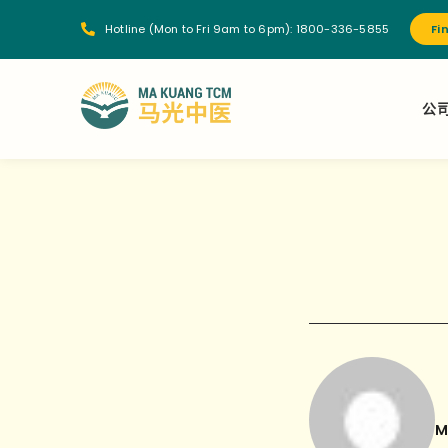
Hotline (Mon to Fri 9am to 6pm):
1800-336-5855
Fi
公
M