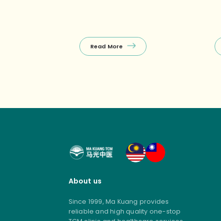
Read More
About us
Since 1999, Ma Kuang provides
reliable and high quality one-stop