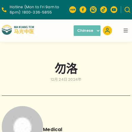
Hotline (Mon to Fri 9am to
6pm):
1800-336-5855
勿洛
12月 24日 2024年
Medical