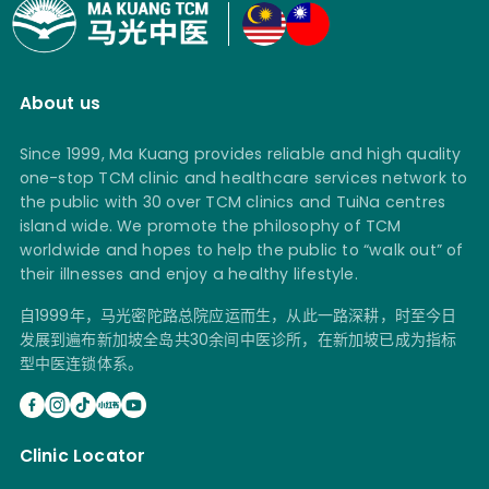
About us
Since 1999, Ma Kuang provides reliable and high quality
one-stop TCM clinic and healthcare services network to
the public with 30 over TCM clinics and TuiNa centres
island wide. We promote the philosophy of TCM
worldwide and hopes to help the public to “walk out” of
their illnesses and enjoy a healthy lifestyle.
自1999年，马光密陀路总院应运而生，从此一路深耕，时至今日
发展到遍布新加坡全岛共30余间中医诊所，在新加坡已成为指标
型中医连锁体系。
Clinic Locator