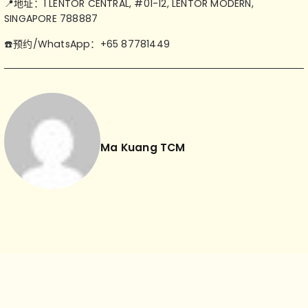
📍地址：1 LENTOR CENTRAL, #01-12, LENTOR MODERN,
SINGAPORE 788887
☎️预约/WhatsApp：+65 87781449
Ma Kuang TCM