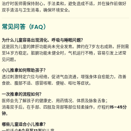
治疗时医师需保持耐心，手法柔和，避免造成不适，并在操作前做好
双手清洁与卫生消毒，确保环境安全。
常见问答（FAQ）
为什么儿童容易出现消化、呼吸与睡眠问题？
这是因为儿童的脾肝功能尚未完全发育。脾约在7岁左右成熟，肝则需
至14岁方稳定。脏腑功能未健全时，气机运行不畅，容易引发上述常
见问题。
小儿推拿如何帮助孩子？
透过刺激特定穴位与经络，促进气血流通，增强身体自愈能力，改善
食欲、腹部不适、感冒咳嗽、便秘、呕吐等症状。
一次推拿的流程如何？
医师会先了解孩子的健康史、用药情况、体质及脉象舌象；
消毒双手后，在手部、四肢及背部等部位轻柔操作，疗程约
15–45分
钟
。
哪些儿童适合小儿推拿？
一般适合
6个月至12岁
的儿童。