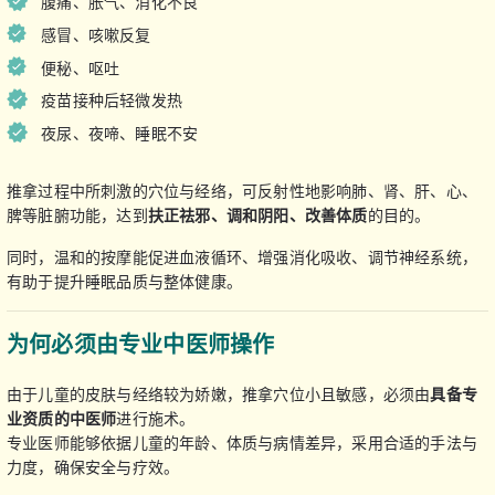
腹痛、胀气、消化不良
感冒、咳嗽反复
便秘、呕吐
疫苗接种后轻微发热
夜尿、夜啼、睡眠不安
推拿过程中所刺激的穴位与经络，可反射性地影响肺、肾、肝、心、
脾等脏腑功能，达到
扶正祛邪、调和阴阳、改善体质
的目的。
同时，温和的按摩能促进血液循环、增强消化吸收、调节神经系统，
有助于提升睡眠品质与整体健康。
为何必须由专业中医师操作
由于儿童的皮肤与经络较为娇嫩，推拿穴位小且敏感，必须由
具备专
业资质的中医师
进行施术。
专业医师能够依据儿童的年龄、体质与病情差异，采用合适的手法与
力度，确保安全与疗效。