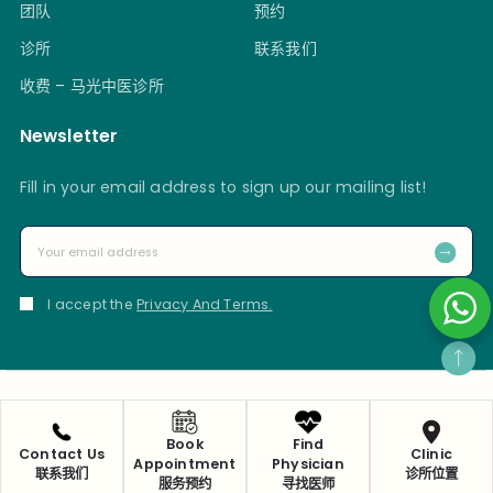
团队
预约
诊所
联系我们
收费 – 马光中医诊所
Newsletter
Fill in your email address to sign up our mailing list!
I accept the
Privacy And Terms.
Privacy Policy
Copyright 2025 © Ma Kuang Chinese Medicine & Research
Book
Find
Contact Us
Clinic
Appointment
Physician
Centre Pte Ltd
联系我们
诊所位置
服务预约
寻找医师