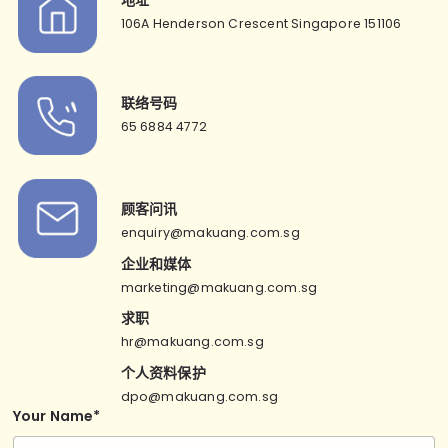
地址
106A Henderson Crescent Singapore 151106
联络号码
65 6884 4772
顾客问讯
enquiry@makuang.com.sg
企业和媒体
marketing@makuang.com.sg
求职
hr@makuang.com.sg
个人资料保护
dpo@makuang.com.sg
Your Name*