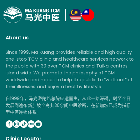
About us
Since 1999, Ma Kuang provides reliable and high quality
one-stop TCM clinic and healthcare services network to
the public with 30 over TCM clinics and TuiNa centres
island wide. We promote the philosophy of TCM
worldwide and hopes to help the public to “walk out” of
their illnesses and enjoy a healthy lifestyle.
自1999年，马光密陀路总院应运而生，从此一路深耕，时至今日
发展到遍布新加坡全岛共30余间中医诊所，在新加坡已成为指标
型中医连锁体系。
Clinic Locator